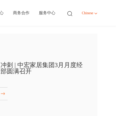
心
商务合作
服务中心
Chinese
ter
ter
ter
ter
体系
绍
作
们
冲刺 | 中宏家居集团3月月度经
总部圆满召开