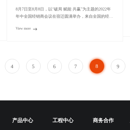
8月7日至8月8日，以“破局 赋能 共赢”为主题的2022年
年中全国经销商会议在宿迁圆满举办，来自全国的经销
商汇聚宿迁，共同规划业务发展新动向，并见证中宏宿
View more
迁生产基地办公大楼落成启用仪式。
8
4
5
6
7
9
产品中心
工程中心
商务合作