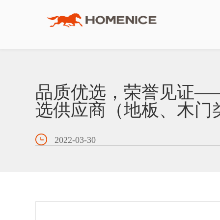
品牌介绍
地板
工程服务体系
渠道合作
联系我们
人才招聘
地墙门一体化
工程案例
工程合作
意见反馈
品质优选，荣誉见证——宏
选供应商（地板、木门
品牌资讯
木门
战略合作伙伴
下载中心
宏耐邮箱
2022-03-30