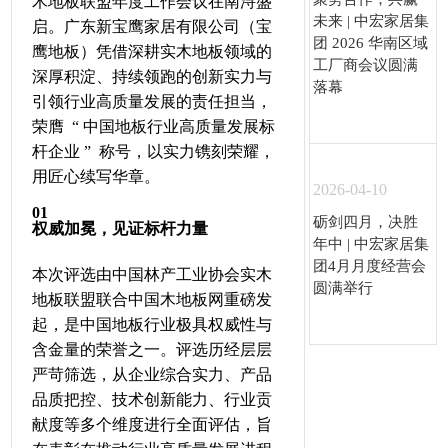
木地板联盟年度工作会议在南浔盛
未来 | 中宏家居集
启。广东新宝鹰家居有限公司（宝
团 2026 华南区域
鹰地板）凭借深耕实木地板领域的
工厂商会议圆满
深厚积淀、持续领跑的创新实力与
落幕
引领行业高质量发展的责任担当，
荣膺 “ 中国地板行业高质量发展标
杆企业 ” 称号，以实力镌刻荣耀，
用匠心续写华章。
2026-04-10
0
1
砺剑四月，决胜
权威加冕，见证标杆力量
年中 | 中宏家居集
团4月月度经营会
本次评选由中国林产工业协会实木
圆满举行
地板联盟联合中国木地板网重磅发
起，是中国地板行业极具权威性与
含金量的荣誉之一。评选历经层层
严苛筛选，从企业综合实力、产品
品质把控、技术创新能力、行业贡
献度等多个维度进行全面评估，旨