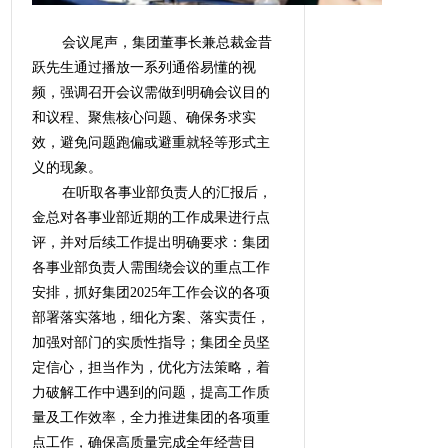
会议尾声，集团董事长兼总裁金昔
跃先生通过播放一系列通俗易懂的视
频，强调召开会议需做到明确会议目的
和议程
‌、聚焦核心问题、‌确保务求实
效，避免问题跑偏或避重就轻等形式主
义的现象。
在听取各事业部负责人的汇报后，
金总对各事业部近期的工作成果进行点
评，并对后续工作提出明确要求：集团
各事业部负责人需围绕会议的重点工作
安排，抓好集团
2025年工作会议的各项
部署落实落地，细化方案、落实责任，
加强对部门的实质性指导；集团全员坚
定信心，担当作为，优化方法策略，着
力破解工作中遇到的问题，提高工作质
量及工作效率，全力推进集团的各项重
点工作，确保高质量完成全年经营目