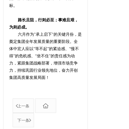
标。
路长且阻，行则必至；事难且艰，
为则必成。
六月作为
"承上启下"的关键月份，是
奠定集团全年发展质量的重要阶段。全
体中宏人应以“等不起”的紧迫感、“慢不
得”的危机感、“坐不住”的责任感为动
力，紧跟集团战略部署，增强市场竞争
力，持续巩固行业领先地位，奋力开创
集团高质量发展局面！
上一条
下一条