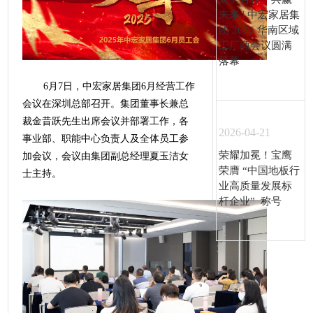
未来 | 中宏家居集
团 2026 华南区域
工厂商会议圆满
落幕
6月7日，中宏家居集团6月经营工作
会议在深圳总部召开。集团董事长兼总
裁金昔跃先生出席会议并部署工作，各
2026-04-21
事业部、职能中心负责人及全体员工参
荣耀加冕！宝鹰
加会议，会议由集团副总经理夏玉洁女
荣膺 “中国地板行
士主持。
业高质量发展标
杆企业” 称号